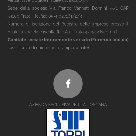
Partita IVA e Codice Fiscale 01785480979
Sede della società: Via Franco Vannetti Donnini 75/1 CAP
59100 Prato - tel.fax: 0574 027161/2/3
Numero di iscrizione del Registro delle imprese presso il
quale la società è iscritta (R.E.A di Prato 470912 Iscr.Trib.)
Capitale sociale Interamente versato (Euro 100.000,00)
sussistenza di unico socio (Unipersonale)
AZIENDA ESCLUSIVA PER LA TOSCANA