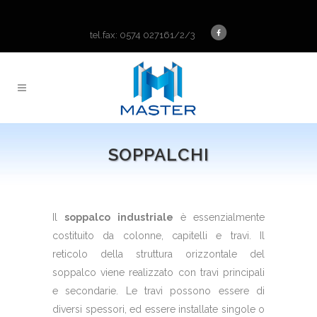
tel.fax: 0574 027161/2/3
SOPPALCHI
Il
soppalco industriale
è essenzialmente
costituito da colonne, capitelli e travi. Il
reticolo della struttura orizzontale del
soppalco viene realizzato con travi principali
e secondarie. Le travi possono essere di
diversi spessori, ed essere installate singole o