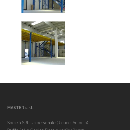
MASTER s.r.l.
Società SRL Unipersonale (Ricucci Antonio)