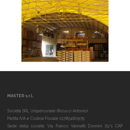
MASTER s.r.l.
Società SRL Unipersonale (Ricucci Antonio)
Partita IVA e Codice Fiscale 01785480979
Sede della società: Via Franco Vannetti Donnini 75/1 CAP