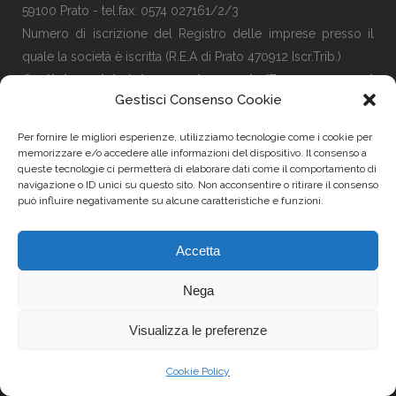
59100 Prato - tel.fax: 0574 027161/2/3
Numero di iscrizione del Registro delle imprese presso il
quale la società è iscritta (R.E.A di Prato 470912 Iscr.Trib.)
Capitale sociale Interamente versato (Euro 100.000,00)
Gestisci Consenso Cookie
sussistenza di unico socio (Unipersonale)
Per fornire le migliori esperienze, utilizziamo tecnologie come i cookie per
memorizzare e/o accedere alle informazioni del dispositivo. Il consenso a
queste tecnologie ci permetterà di elaborare dati come il comportamento di
navigazione o ID unici su questo sito. Non acconsentire o ritirare il consenso
può influire negativamente su alcune caratteristiche e funzioni.
Accetta
AZIENDA ESCLUSIVA PER LA TOSCANA
Nega
Visualizza le preferenze
Cookie Policy