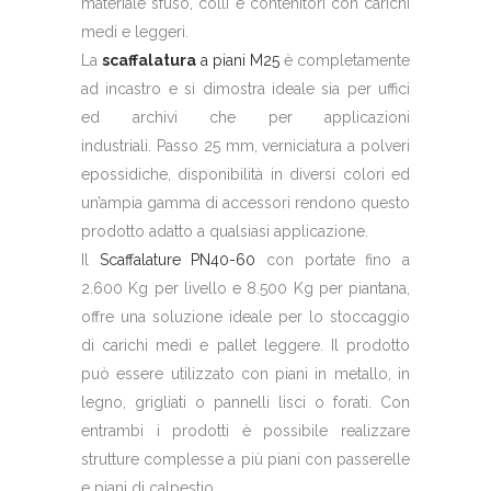
materiale sfuso, colli e contenitori con carichi
medi e leggeri.
La
scaffalatura
a piani M25
è completamente
ad incastro e si dimostra ideale sia per uffici
ed archivi che per applicazioni
industriali. Passo 25 mm, verniciatura a polveri
epossidiche, disponibilità in diversi colori ed
un’ampia gamma di accessori rendono questo
prodotto adatto a qualsiasi applicazione.
Il
Scaffalature PN40-60
con portate fino a
2.600 Kg per livello e 8.500 Kg per piantana,
offre una soluzione ideale per lo stoccaggio
di carichi medi e pallet leggere. Il prodotto
può essere utilizzato con piani in metallo, in
legno, grigliati o pannelli lisci o forati. Con
entrambi i prodotti è possibile realizzare
strutture complesse a più piani con passerelle
e piani di calpestio.