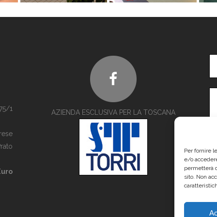
75/1
AZIENDA ESCLUSIVA PER LA TOSCANA
rese
rato
Per fornire 
e/o accedere
permetterà d
Euro
sito. Non ac
caratteristic
Ac