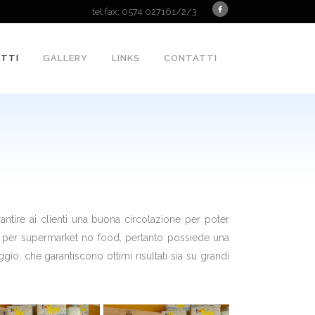
tel.fax: 0574 027161/2/3
TTI
GALLERY
LINKS
CONTATTI
rantire ai clienti una buona circolazione per poter
edi per supermarket no food, pertanto possiede una
io, che garantiscono ottimi risultati sia su grandi