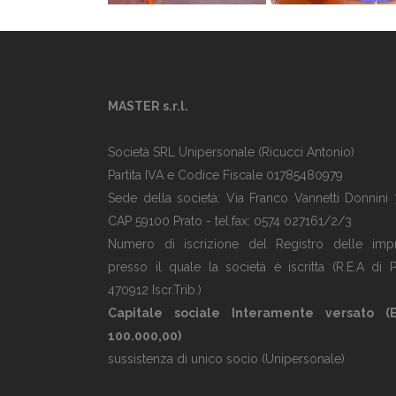
MASTER s.r.l.
Società SRL Unipersonale (Ricucci Antonio)
Partita IVA e Codice Fiscale 01785480979
Sede della società: Via Franco Vannetti Donnini 
CAP 59100 Prato - tel.fax: 0574 027161/2/3
Numero di iscrizione del Registro delle imp
presso il quale la società è iscritta (R.E.A di P
470912 Iscr.Trib.)
Capitale sociale Interamente versato (
100.000,00)
sussistenza di unico socio (Unipersonale)