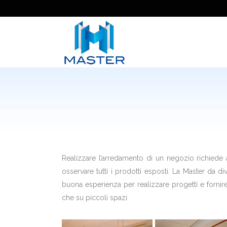
Realizzare l’arredamento di un negozio richiede at
osservare tutti i prodotti esposti. La Master da 
buona esperienza per realizzare progetti e fornire
che su piccoli spazi.