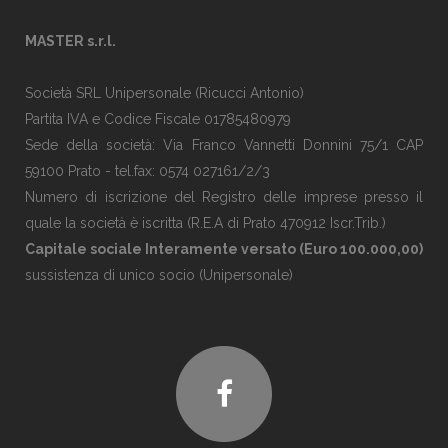
MASTER s.r.l.
Società SRL Unipersonale (Ricucci Antonio)
Partita IVA e Codice Fiscale 01785480979
Sede della società: Via Franco Vannetti Donnini 75/1 CAP
59100 Prato - tel.fax: 0574 027161/2/3
Numero di iscrizione del Registro delle imprese presso il
quale la società è iscritta (R.E.A di Prato 470912 Iscr.Trib.)
Capitale sociale Interamente versato (Euro 100.000,00)
sussistenza di unico socio (Unipersonale)