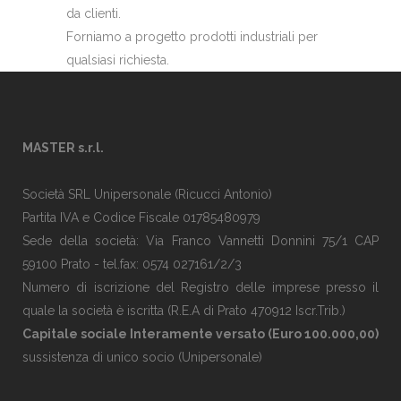
da clienti.
Forniamo a progetto prodotti industriali per
qualsiasi richiesta.
MASTER s.r.l.
Società SRL Unipersonale (Ricucci Antonio)
Partita IVA e Codice Fiscale 01785480979
Sede della società: Via Franco Vannetti Donnini 75/1 CAP
59100 Prato - tel.fax: 0574 027161/2/3
Numero di iscrizione del Registro delle imprese presso il
quale la società è iscritta (R.E.A di Prato 470912 Iscr.Trib.)
Capitale sociale Interamente versato (Euro 100.000,00)
sussistenza di unico socio (Unipersonale)