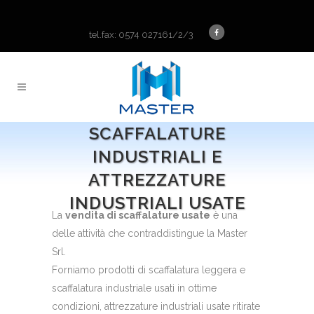
tel.fax: 0574 027161/2/3
SCAFFALATURE
INDUSTRIALI E
ATTREZZATURE
INDUSTRIALI USATE
La
vendita di scaffalature usate
è una
delle attività che contraddistingue la Master
Srl.
Forniamo prodotti di scaffalatura leggera e
scaffalatura industriale usati in ottime
condizioni, attrezzature industriali usate ritirate