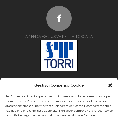
AZIENDA ESCLUSIVA PER LA TOSCANA
Gestisci Consenso Cookie
Per fornire le migliori esperienze, utilizziamo tecnologie come i cookie per
memorizzare e/o accedere alle informazioni del dispositivo. Il consenso a
queste tecnologie ci permetterà di elaborare dati come il comportamento di
navigazione o ID unici su questo sito. Non acconsentire o ritirare il consenso
può influire negativamente su alcune caratteristiche e funzioni.