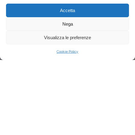
Accetta
Nega
Visualizza le preferenze
Cookie Policy
Master Srl
è un’azienda specializzata nella
progettazione, fornitura ed installazione di
arredi industriali,
scaffalature metalliche
e scaffali industriali
,
coperture industriali,
scale di sicurezza
e
scale industriali
etc.