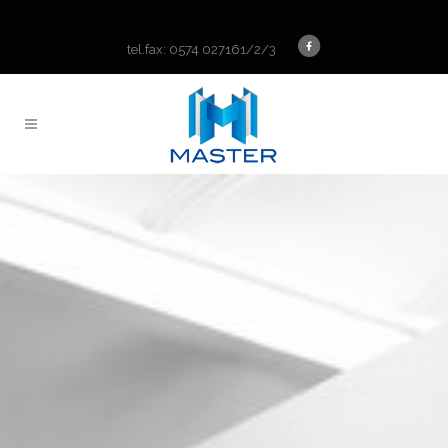
tel.fax: 0574 027161/2/3