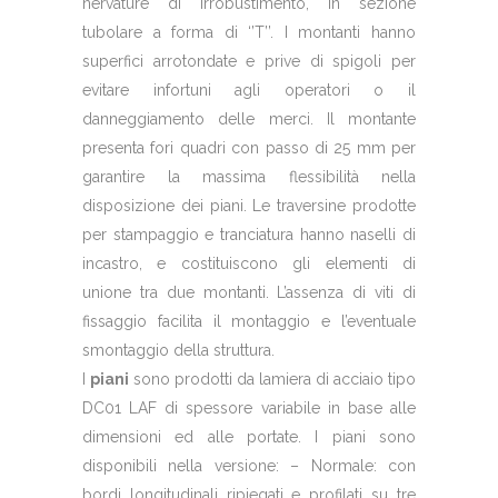
nervature di irrobustimento, in sezione
tubolare a forma di ‘’T’’. I montanti hanno
superfici arrotondate e prive di spigoli per
evitare infortuni agli operatori o il
danneggiamento delle merci. Il montante
presenta fori quadri con passo di 25 mm per
garantire la massima flessibilità nella
disposizione dei piani. Le traversine prodotte
per stampaggio e tranciatura hanno naselli di
incastro, e costituiscono gli elementi di
unione tra due montanti. L’assenza di viti di
fissaggio facilita il montaggio e l’eventuale
smontaggio della struttura.
I
piani
sono prodotti da lamiera di acciaio tipo
DC01 LAF di spessore variabile in base alle
dimensioni ed alle portate. I piani sono
disponibili nella versione: – Normale: con
bordi longitudinali ripiegati e profilati su tre