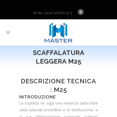
tel.fax: 0574 027161/2/3
SCAFFALATURA
LEGGERA M25
DESCRIZIONE TECNICA
: M25
INTRODUZIONE
La logistica ha oggi una rilevanza particolare
nelle aziende produttive e di distribuzione, e
la sua ottimizzazione comporta notevoli