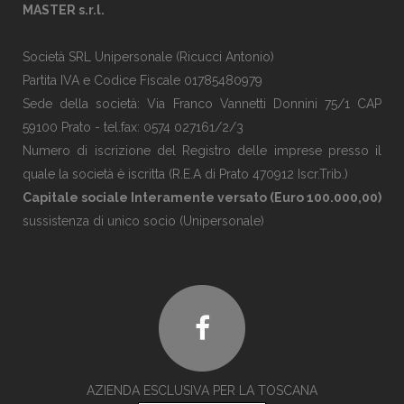
MASTER s.r.l.
Società SRL Unipersonale (Ricucci Antonio)
Partita IVA e Codice Fiscale 01785480979
Sede della società: Via Franco Vannetti Donnini 75/1 CAP
59100 Prato - tel.fax: 0574 027161/2/3
Numero di iscrizione del Registro delle imprese presso il
quale la società è iscritta (R.E.A di Prato 470912 Iscr.Trib.)
Capitale sociale Interamente versato (Euro 100.000,00)
sussistenza di unico socio (Unipersonale)
AZIENDA ESCLUSIVA PER LA TOSCANA