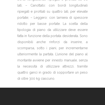
lati; – Canottato: con bordi longitudinali
ripiegati e profilati su quattro lati, per elevate
portate; – Leggero: con lamiera di spessore
ridotto per basse portate. La scelta della
tipologia di piano da utilizzare deve essere
fatta in funzione della portata desiderata. Sono
disponibili anche rinforzi da inserire, a
scomparsa, sotto i piani, per incrementarne
ulteriormente la partata. L’unione del piano al
montante avviene per innesto manuale, senza
la necessità di utilizzare attrezzi, tramite
quattro ganci in grado di sopportare un peso
di oltre 300 kg ciascuno.