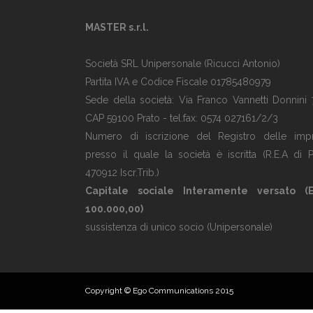
MASTER s.r.l.
Società SRL Unipersonale (Ricucci Antonio)
Partita IVA e Codice Fiscale 01785480979
Sede della società: Via Franco Vannetti Donnini 
CAP 59100 Prato - tel.fax: 0574 027161/2/3
Numero di iscrizione del Registro delle imp
presso il quale la società è iscritta (R.E.A di P
470912 Iscr.Trib.)
Capitale sociale Interamente versato (
100.000,00)
sussistenza di unico socio (Unipersonale)
Copyright ©
Ego Communications 2015