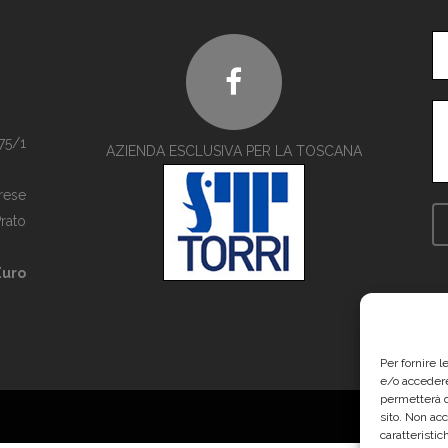
75/1
AZIENDA ESCLUSIVA PER LA TOSCANA
rese
rato
Euro
Per fornire 
e/o accedere
permetterà d
sito. Non ac
caratteristic