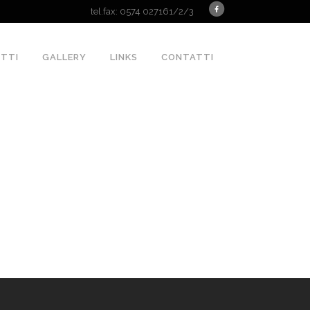
tel.fax: 0574 027161/2/3
TTI
GALLERY
LINKS
CONTATTI